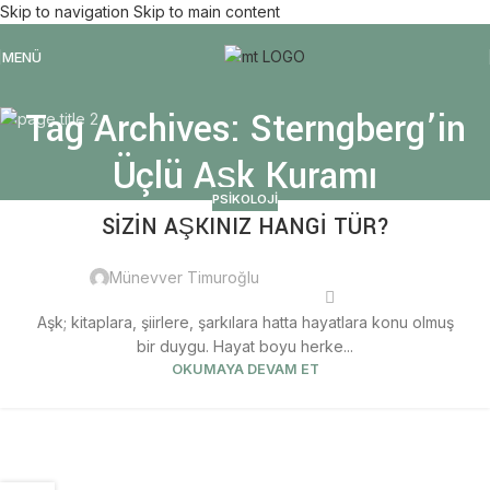
Skip to navigation
Skip to main content
MENÜ
Tag Archives: Sterngberg’in
Üçlü Aşk Kuramı
PSIKOLOJI
SİZİN AŞKINIZ HANGİ TÜR?
29
TEM
Münevver Timuroğlu
Aşk; kitaplara, şiirlere, şarkılara hatta hayatlara konu olmuş
bir duygu. Hayat boyu herke...
OKUMAYA DEVAM ET