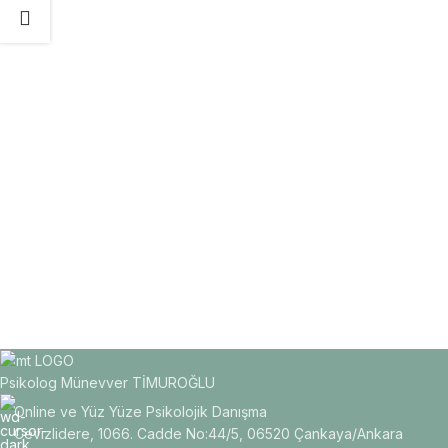
Psikolog Münevver TİMUROĞLU
Online ve Yüz Yüze Psikolojik Danışma
Cevizlidere, 1066. Cadde No:44/5, 06520 Çankaya/Ankara