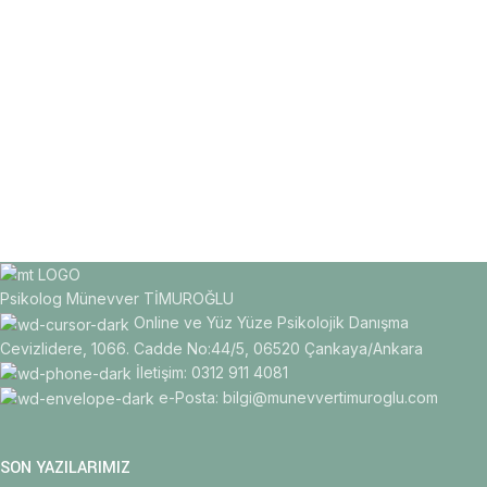
Psikolog Münevver TİMUROĞLU
Online ve Yüz Yüze Psikolojik Danışma
Cevizlidere, 1066. Cadde No:44/5, 06520 Çankaya/Ankara
İletişim: 0312 911 4081
e-Posta: bilgi@munevvertimuroglu.com
SON YAZILARIMIZ