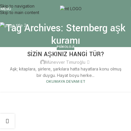
Skip to navigation
MENÜ
Skip to main content
Tag Archives: Sternberg aşk
kuramı
PSIKOLOJI
SİZİN AŞKINIZ HANGİ TÜR?
29
TEM
Münevver Timuroğlu
Aşk; kitaplara, şiirlere, şarkılara hatta hayatlara konu olmuş
bir duygu. Hayat boyu herke...
OKUMAYA DEVAM ET