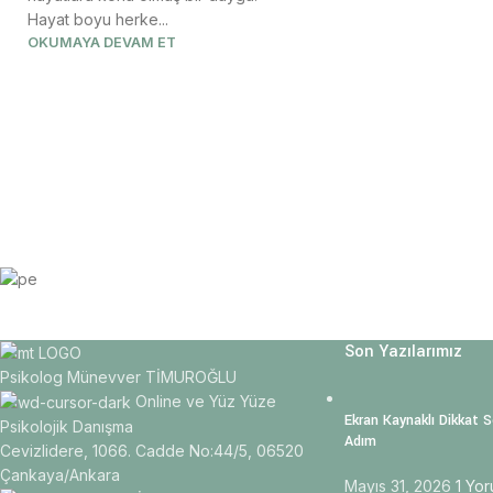
Hayat boyu herke...
OKUMAYA DEVAM ET
Son Yazılarımız
Psikolog Münevver TİMUROĞLU
Online ve Yüz Yüze
Ekran Kaynaklı Dikkat S
Psikolojik Danışma
Adım
Cevizlidere, 1066. Cadde No:44/5, 06520
Çankaya/Ankara
Mayıs 31, 2026
1 Yo