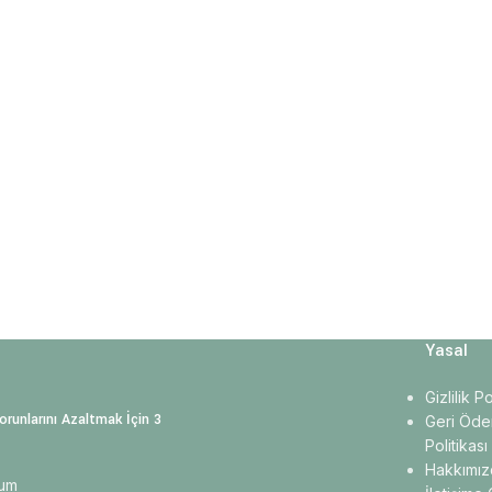
Yasal
Gizlilik P
orunlarını Azaltmak İçin 3
Geri Öde
Politikası
Hakkımız
rum